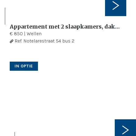
Appartement met 2 slaapkamers, dakterras en parkeer gelegenheid.
2
75 m²
€ 850
|
Wellen
Ref.
Notelarestraat 54 bus 2
IN OPTIE