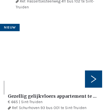
Ref.
Hasseltsesteenweg 411 bus 102 te Sint-
Truiden
NIEUW
Gezellig gelijkvloers appartement te huur nabij het centrum van Sint-Truiden
1
51 m²
€ 665
|
Sint-Truiden
Ref.
Schurhoven 93 bus 001 te Sint-Truiden