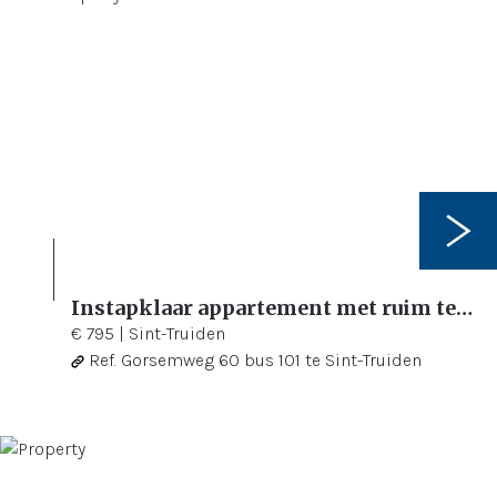
Instapklaar appartement met ruim terras in een moderne stijl
1
48,85 m²
€ 795
|
Sint-Truiden
Ref.
Gorsemweg 60 bus 101 te Sint-Truiden