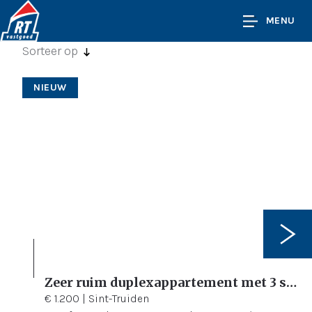
MENU
Sorteer op
NIEUW
Zeer ruim duplexappartement met 3 slaapkamers in een groene omgeving
3
137 m²
€ 1.200
|
Sint-Truiden