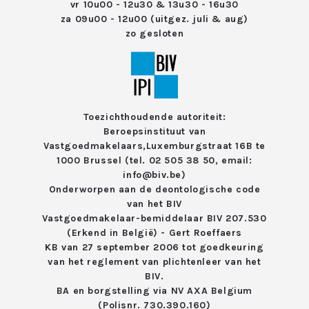
vr 10u00 - 12u30 & 13u30 - 16u30
za 09u00 - 12u00 (uitgez. juli & aug)
zo gesloten
Toezichthoudende autoriteit:
Beroepsinstituut van
Vastgoedmakelaars,
Luxemburgstraat 16B te
1000 Brussel (tel. 02 505 38 50, email:
info@biv.be)
Onderworpen aan de deontologische code
van het
BIV
Vastgoedmakelaar-bemiddelaar BIV 207.530
(Erkend in België) - Gert Roeffaers
KB van 27 september 2006 tot goedkeuring
van het reglement van
plichtenleer van het
BIV.
BA en borgstelling via NV AXA Belgium
(Polisnr. 730.390.160)