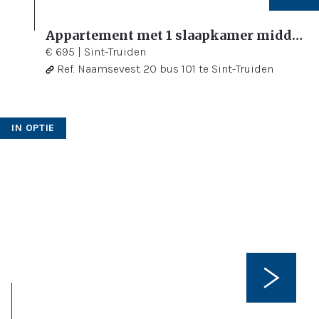
Appartement met 1 slaapkamer midden in het centrum
1
65 m²
€ 695
|
Sint-Truiden
Ref.
Naamsevest 20 bus 101 te Sint-Truiden
IN OPTIE