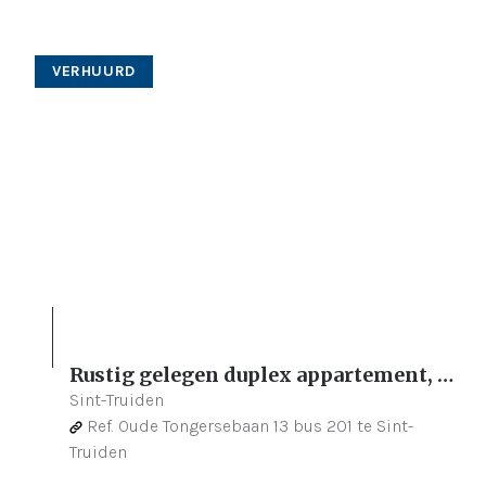
VERHUURD
Rustig gelegen duplex appartement, met garage en extra staanplaats op wandelafstand van het centrum van Sint-Truiden.
Sint-Truiden
Ref.
Oude Tongersebaan 13 bus 201 te Sint-
Truiden