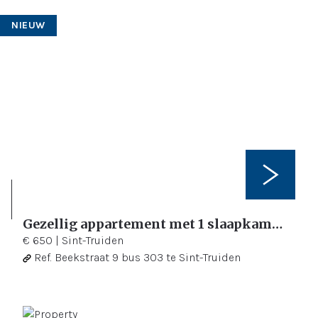
NIEUW
Gezellig appartement met 1 slaapkamer in het stadscentrum
1
52 m²
€ 650
|
Sint-Truiden
Ref.
Beekstraat 9 bus 303 te Sint-Truiden