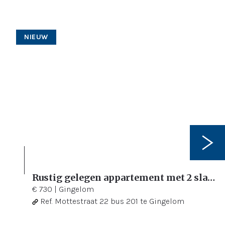
NIEUW
Rustig gelegen appartement met 2 slaapkamers en terras
2
101 m²
€ 730
|
Gingelom
Ref.
Mottestraat 22 bus 201 te Gingelom