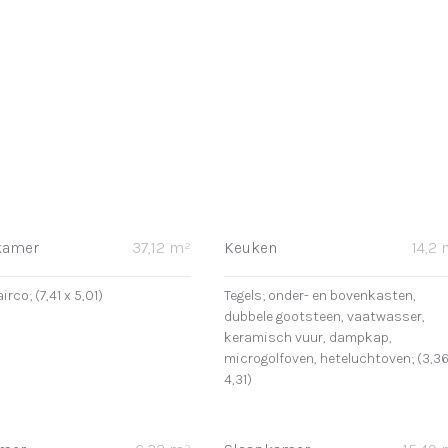
kamer
37,12 m²
Keuken
14,2
airco; (7,41 x 5,01)
Tegels; onder- en bovenkasten,
dubbele gootsteen, vaatwasser,
keramisch vuur, dampkap,
microgolfoven, heteluchtoven; (3,36
4,31)