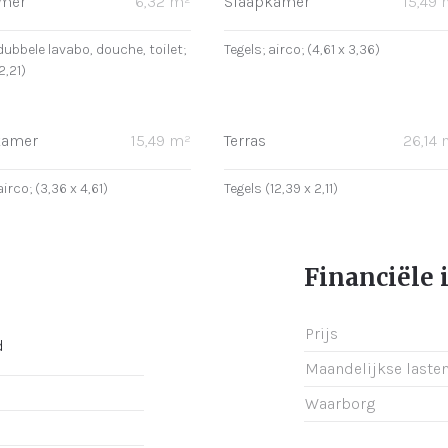
mer
6,32 m²
Slaapkamer
15,49
dubbele lavabo, douche, toilet;
Tegels; airco; (4,61 x 3,36)
2,21)
kamer
15,49 m²
Terras
26,14
airco; (3,36 x 4,61)
Tegels (12,39 x 2,11)
Financiële 
Prijs
d
Maandelijkse laste
Waarborg