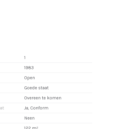
1
1983
Open
Goede staat
Overeen te komen
aat
Ja, Conform
Neen
122 m²