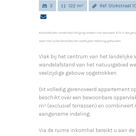
3
122 m²
Ref. Stokstraat 1
Kandidaturen zonder bezichtiging worden niet aanvaard. Klik in dat geva
want met zulke kandidaturen wordt geen rekening gehouden.
Vlak bij het centrum van het landelijke 
wandelafstand van het natuurgebied wer
veelzijdige gebouw opgetrokken.
Dit volledig gerenoveerd appartement op
beschikt over een bewoonbare oppervlak
m² (exclusief terrassen) en combineert 
aangename indeling.
Via de ruime inkomhal bereikt u aan de 