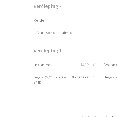
Verdieping -1
Kelder
Privatieve kelderruimte
Verdieping 1
Inkomhal
14,18 m²
Woon
Tegels; (2,21 x 2,21) + (3,81 x 1,01) + (4,91
Tegels; 
x 1,11)