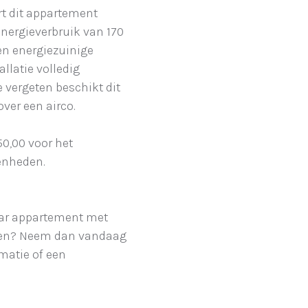
rt dit appartement
energieverbruik van 170
en energiezuinige
llatie volledig
 vergeten beschikt dit
over een airco.
0,00 voor het
enheden.
aar appartement met
ssen? Neem dan vandaag
matie of een