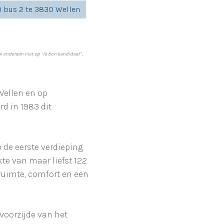
0 bus 2 te 3830 Wellen
l onderaan niet op “Ik ben kandidaat”,
Wellen en op
d in 1983 dit
 de eerste verdieping
te van maar liefst 122
ruimte, comfort en een
voorzijde van het