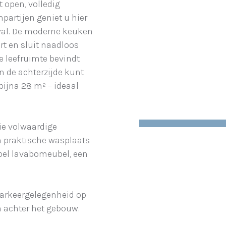
 open, volledig
partijen geniet u hier
val. De moderne keuken
rt en sluit naadloos
e leefruimte bevindt
an de achterzijde kunt
bijna 28 m² – ideaal
ie volwaardige
n praktische wasplaats
bel lavabomeubel, een
 parkeergelegenheid op
en achter het gebouw.