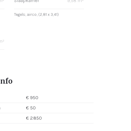
 m²
Slaapkamer
9,58 m²
Tegels; airco; (2,81 x 3,41)
 m²
info
€ 950
n
€ 50
€ 2.850