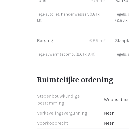
Toilet
2,01 m²
Badka
Tegels; toilet, handenwasser; (1,81 x
Tegels; 
1,11)
(2,86 x 
Berging
6,85 m²
Slaap
Tegels; warmtepomp; (2,01 x 3,41)
Tegels; 
Ruimtelijke ordening
Stedenbouwkundige
Woongebie
bestemming
Verkavelingsvergunning
Neen
Voorkooprecht
Neen