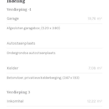
Indeling
Verdieping -1
Garage
19,76 m²
Afgesloten garagebox; (5.20 x 3.80)
Autostaanplaats
Ondergrondse autostaanplaats
Kelder
7,08 m²
Betonvloer; privatieve kelderberging; (3.67 x 1.93)
Verdieping 3
Inkomhal
12,22 m²