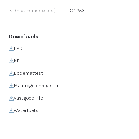
KI (niet geïndexeerd)
€ 1.253
Downloads
EPC
KEI
Bodemattest
Maatregelenregister
Vastgoedinfo
Watertoets