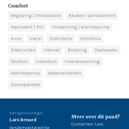
Comfort
Beglazing
| Driedubbele
Keuken
| Geïnstalleerd
Raamwerk
| PVC
Verwarming
| Warmtepomp
Airco
Alarm
Distributie
Domotica
Elektriciteit
Internet
Riolering
Stadswater
Telefoon
Videofoon
Vloerverwarming
Warmtepomp
Waterverzachter
Zonnepanelen
Vertegenwoordiger
Meer over dit pand?
Lars Renard
Contacteer Lars
lars@rtvastgoed.be