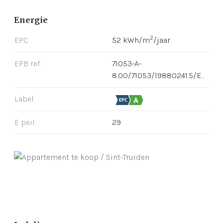
Energie
2
EPC
52 kWh/m
/jaar
EPB ref.
71053-A-
8.00/71053/19880241.5/EP02527/C001/D01/SD011
Label
E peil
29