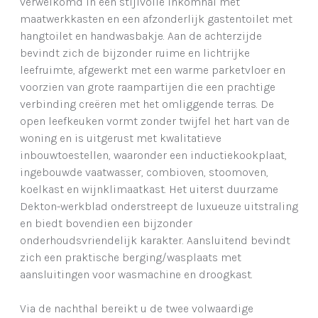
verwelkomd in een stijlvolle inkomhal met
maatwerkkasten en een afzonderlijk gastentoilet met
hangtoilet en handwasbakje. Aan de achterzijde
bevindt zich de bijzonder ruime en lichtrijke
leefruimte, afgewerkt met een warme parketvloer en
voorzien van grote raampartijen die een prachtige
verbinding creëren met het omliggende terras. De
open leefkeuken vormt zonder twijfel het hart van de
woning en is uitgerust met kwalitatieve
inbouwtoestellen, waaronder een inductiekookplaat,
ingebouwde vaatwasser, combioven, stoomoven,
koelkast en wijnklimaatkast. Het uiterst duurzame
Dekton-werkblad onderstreept de luxueuze uitstraling
en biedt bovendien een bijzonder
onderhoudsvriendelijk karakter. Aansluitend bevindt
zich een praktische berging/wasplaats met
aansluitingen voor wasmachine en droogkast.
Via de nachthal bereikt u de twee volwaardige