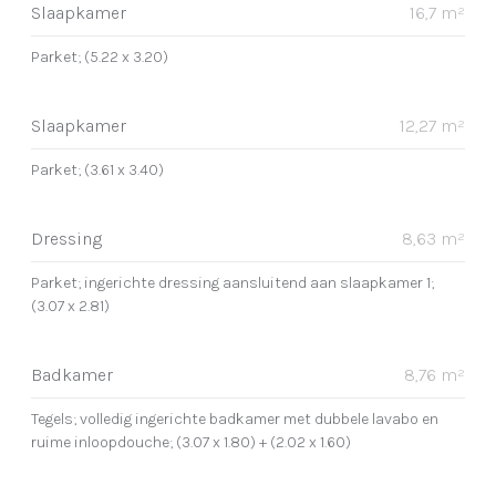
Slaapkamer
16,7 m²
Parket; (5.22 x 3.20)
Slaapkamer
12,27 m²
Parket; (3.61 x 3.40)
Dressing
8,63 m²
Parket; ingerichte dressing aansluitend aan slaapkamer 1;
(3.07 x 2.81)
Badkamer
8,76 m²
Tegels; volledig ingerichte badkamer met dubbele lavabo en
ruime inloopdouche; (3.07 x 1.80) + (2.02 x 1.60)