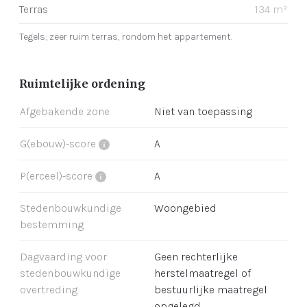
Terras
134 m²
Tegels; zeer ruim terras, rondom het appartement.
Ruimtelijke ordening
Afgebakende zone
Niet van toepassing
G(ebouw)-score
A
P(erceel)-score
A
Stedenbouwkundige
Woongebied
bestemming
Dagvaarding voor
Geen rechterlijke
stedenbouwkundige
herstelmaatregel of
overtreding
bestuurlijke maatregel
opgelegd