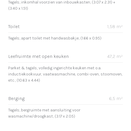
Tegels; inkomhal voorzien van inbouwkasten; (3.07 x 2.31) +
(3.40 x 1.51)
Toilet
1,58 m²
Tegels; apart toilet met handwasbakje; (1.66 x 0.95)
Leefruimte met open keuken
47,2 m²
Parket & tegels; volledig ingerichte keuken met o.a.
inductiekookvuur, vaatwasmachine, combi-oven, stoomoven,
etc.; (10.63 x 4.44)
Berging
6,5 m²
Tegels; bergruimte met aansluiting voor
wasmachine/droogkast; (3.17 x 2.05)