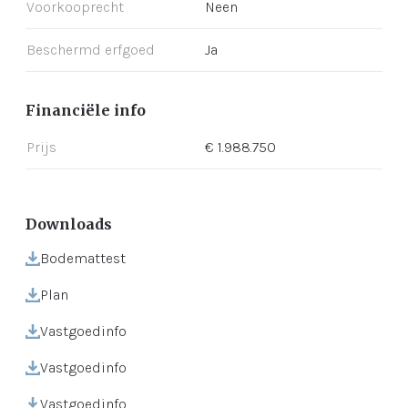
Voorkooprecht
Neen
Beschermd erfgoed
Ja
Financiële info
Prijs
€ 1.988.750
Downloads
Bodemattest
Plan
Vastgoedinfo
Vastgoedinfo
Vastgoedinfo