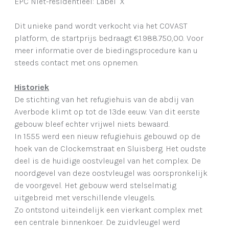
EPC Niet-residentieel: Label "X"
Dit unieke pand wordt verkocht via het COVAST
platform, de startprijs bedraagt €1.988.750,00. Voor
meer informatie over de biedingsprocedure kan u
steeds contact met ons opnemen.
Historiek
De stichting van het refugiehuis van de abdij van
Averbode klimt op tot de 13de eeuw. Van dit eerste
gebouw bleef echter vrijwel niets bewaard.
In 1555 werd een nieuw refugiehuis gebouwd op de
hoek van de Clockemstraat en Sluisberg. Het oudste
deel is de huidige oostvleugel van het complex. De
noordgevel van deze oostvleugel was oorspronkelijk
de voorgevel. Het gebouw werd stelselmatig
uitgebreid met verschillende vleugels.
Zo ontstond uiteindelijk een vierkant complex met
een centrale binnenkoer. De zuidvleugel werd