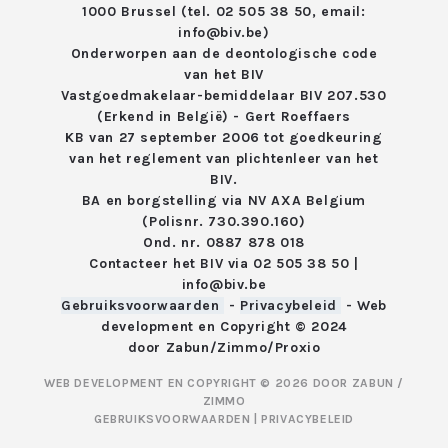
1000 Brussel (tel. 02 505 38 50, email:
info@biv.be)
Onderworpen aan de deontologische code
van het
BIV
Vastgoedmakelaar-bemiddelaar BIV 207.530
(Erkend in België) - Gert Roeffaers
KB van 27 september 2006 tot goedkeuring
van het reglement van
plichtenleer van het
BIV.
BA en borgstelling via NV AXA Belgium
(Polisnr. 730.390.160)
Ond. nr. 0887 878 018
Contacteer het BIV via
02 505 38 50
|
info@biv.be
Gebruiksvoorwaarden
-
Privacybeleid
- Web
development en Copyright © 2024
door
Zabun
/
Zimmo
/
Proxio
WEB DEVELOPMENT EN COPYRIGHT © 2026 DOOR
ZABUN
/
ZIMMO
GEBRUIKSVOORWAARDEN
|
PRIVACYBELEID