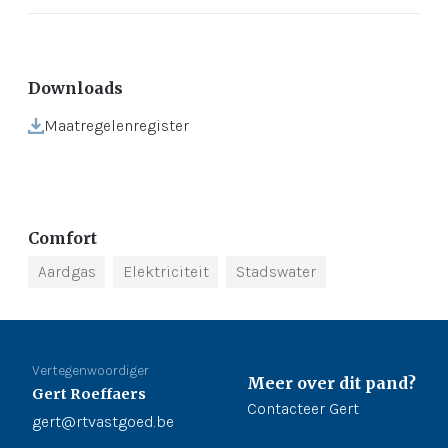
Downloads
Maatregelenregister
Comfort
Aardgas
Elektriciteit
Stadswater
Vertegenwoordiger
Meer over dit pand?
Gert Roeffaers
Contacteer Gert
gert@rtvastgoed.be