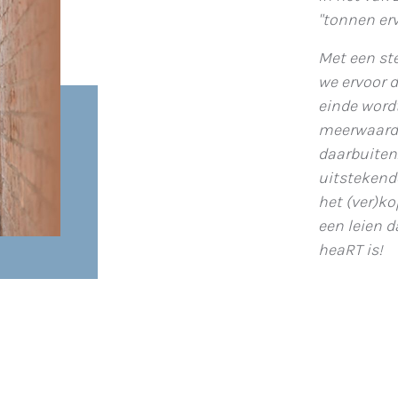
"tonnen erv
Met een st
we ervoor 
einde wordt
meerwaarde
daarbuiten
uitstekend
het (ver)k
een leien d
heaRT is!