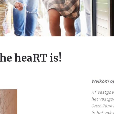
he heaRT is!
Welkom op
RT Vastgoe
het vastgo
Onze Zaakvo
in het vak