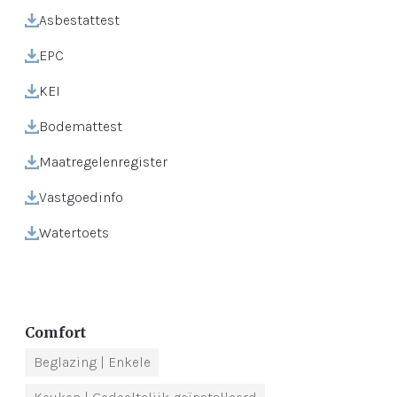
Asbestattest
EPC
KEI
Bodemattest
Maatregelenregister
Vastgoedinfo
Watertoets
Comfort
Beglazing
| Enkele