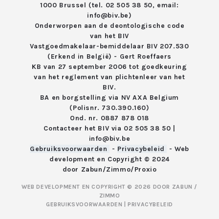
1000 Brussel (tel. 02 505 38 50, email:
info@biv.be)
Onderworpen aan de deontologische code
van het
BIV
Vastgoedmakelaar-bemiddelaar BIV 207.530
(Erkend in België) - Gert Roeffaers
KB van 27 september 2006 tot goedkeuring
van het reglement van
plichtenleer van het
BIV.
BA en borgstelling via NV AXA Belgium
(Polisnr. 730.390.160)
Ond. nr. 0887 878 018
Contacteer het BIV via
02 505 38 50
|
info@biv.be
Gebruiksvoorwaarden
-
Privacybeleid
- Web
development en Copyright © 2024
door
Zabun
/
Zimmo
/
Proxio
WEB DEVELOPMENT EN COPYRIGHT © 2026 DOOR
ZABUN
/
ZIMMO
GEBRUIKSVOORWAARDEN
|
PRIVACYBELEID