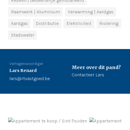
Keuken
| Gedeeltelijk geïnstalleerd
Raamwerk
| Aluminium
Verwarming
| Aardgas
Aardgas
Distributie
Elektriciteit
Riolering
Stadswater
Vertegenwoordiger
Meer over dit pand?
Lars Renard
Contacteer Lars
lars@rtvastgoed.be