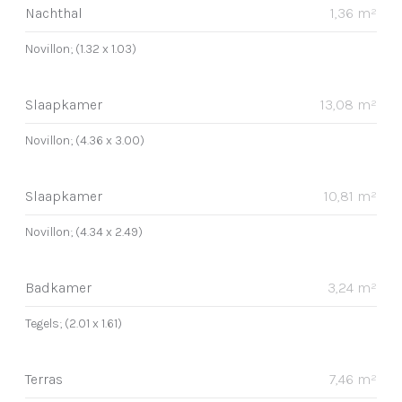
Nachthal
1,36 m²
Novillon; (1.32 x 1.03)
Slaapkamer
13,08 m²
Novillon; (4.36 x 3.00)
Slaapkamer
10,81 m²
Novillon; (4.34 x 2.49)
Badkamer
3,24 m²
Tegels; (2.01 x 1.61)
Terras
7,46 m²