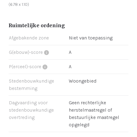
(6.78 x 1.10)
Ruimtelijke ordening
Afgebakende zone
Niet van toepassing
G(ebouw)-score
A
P(erceel)-score
A
Stedenbouwkundige
Woongebied
bestemming
Dagvaarding voor
Geen rechterlijke
stedenbouwkundige
herstelmaatregel of
overtreding
bestuurlijke maatregel
opgelegd