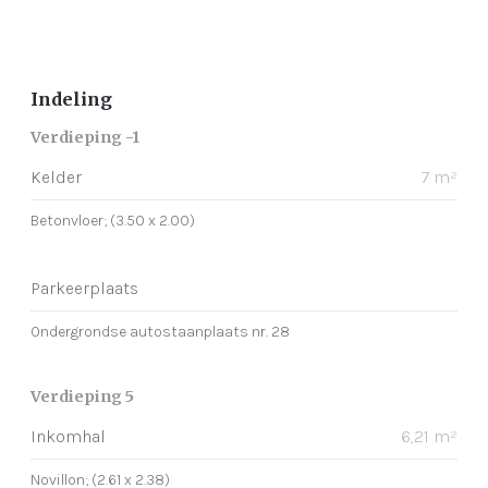
Indeling
Verdieping -1
Kelder
7 m²
Betonvloer; (3.50 x 2.00)
Parkeerplaats
Ondergrondse autostaanplaats nr. 28
Verdieping 5
Inkomhal
6,21 m²
Novillon; (2.61 x 2.38)